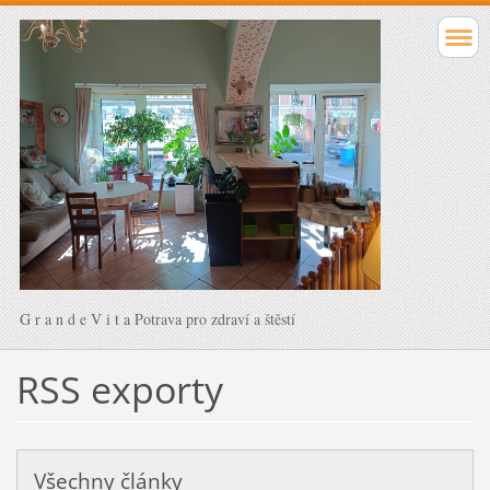
G r a n d e V i t a Potrava pro zdraví a štěstí
RSS exporty
Všechny články