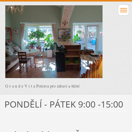
G r a n d e V i t a Potrava pro zdraví a štěstí
PONDĚLÍ - PÁTEK 9:00 -15:00